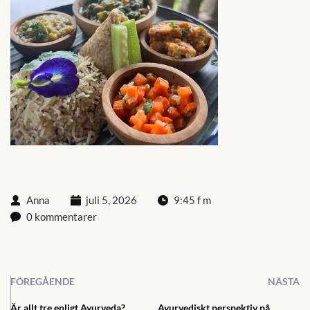
Anna
juli 5, 2026
9:45 f m
0 kommentarer
FÖREGÅENDE
NÄSTA
Är allt tre enligt Ayurveda?
Ayurvediskt perspektiv på